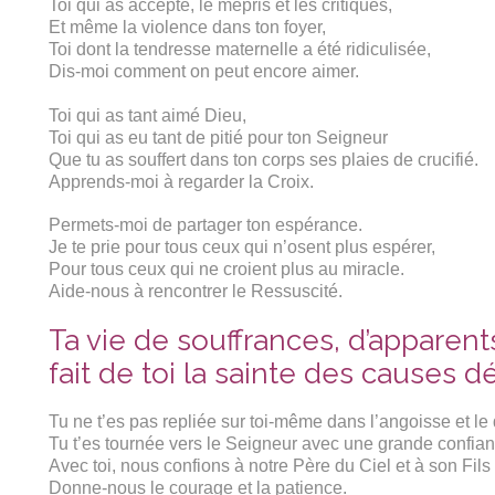
Toi qui as accepté, le mépris et les critiques,
Et même la violence dans ton foyer,
Toi dont la tendresse maternelle a été ridiculisée,
Dis-moi comment on peut encore aimer.
Toi qui as tant aimé Dieu,
Toi qui as eu tant de pitié pour ton Seigneur
Que tu as souffert dans ton corps ses plaies de crucifié.
Apprends-moi à regarder la Croix.
Permets-moi de partager ton espérance.
Je te prie pour tous ceux qui n’osent plus espérer,
Pour tous ceux qui ne croient plus au miracle.
Aide-nous à rencontrer le Ressuscité.
Ta vie de souffrances, d’apparent
fait de toi la sainte des causes 
Tu ne t’es pas repliée sur toi-même dans l’angoisse et le
Tu t’es tournée vers le Seigneur avec une grande confian
Avec toi, nous confions à notre Père du Ciel et à son Fil
Donne-nous le courage et la patience.