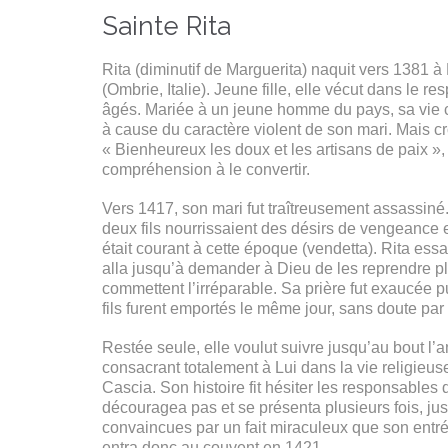
Sainte Rita
Rita (diminutif de Marguerita) naquit vers 1381 
(Ombrie, Italie). Jeune fille, elle vécut dans le r
âgés. Mariée à un jeune homme du pays, sa vie co
à cause du caractère violent de son mari. Mais cr
« Bienheureux les doux et les artisans de paix », 
compréhension à le convertir.
Vers 1417, son mari fut traîtreusement assassiné
deux fils nourrissaient des désirs de vengeance 
était courant à cette époque (vendetta). Rita ess
alla jusqu’à demander à Dieu de les reprendre pl
commettent l’irréparable. Sa prière fut exaucée
fils furent emportés le même jour, sans doute par 
Restée seule, elle voulut suivre jusqu’au bout l
consacrant totalement à Lui dans la vie religieus
Cascia. Son histoire fit hésiter les responsables
découragea pas et se présenta plusieurs fois, ju
convaincues par un fait miraculeux que son entré
entra donc au couvent en 1421.