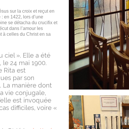
sus sur la croix et reçut en
 : en 1422, lors d’une
pine se détacha du crucifix et
vécut dans l’amour les
t à celles du Christ en sa
 ciel ». Elle a été
, le 24 mai 1900.
e Rita est
nues par son
. La manière dont
a vie conjugale,
’elle est invoquée
s difficiles, voire «