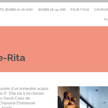
TE-JEUNES (0-18 ANS)
JEUNES 18-35 ANS
POUR TOUS
COUPLE
C
e-Rita
haussée d’un immeuble acquis
is 9°. Elle est à mi-chemin
e du Sacré-Cœur de
le Chanoine Emmanuel
Trinité.