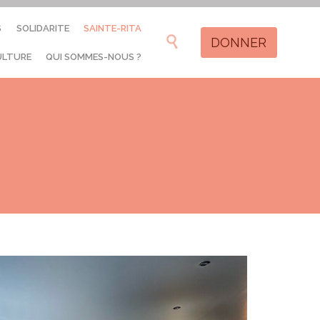
Skip
S
SOLIDARITE
SAINTE-RITA
to

DONNER
content
ULTURE
QUI SOMMES-NOUS ?