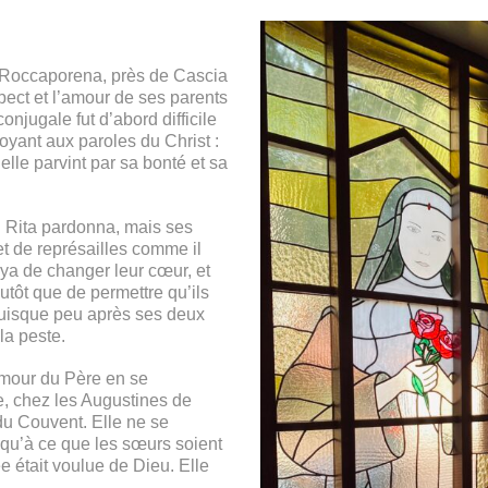
à Roccaporena, près de Cascia
espect et l’amour de ses parents
njugale fut d’abord difficile
oyant aux paroles du Christ :
elle parvint par sa bonté et sa
. Rita pardonna, mais ses
et de représailles comme il
aya de changer leur cœur, et
utôt que de permettre qu’ils
 puisque peu après ses deux
la peste.
’amour du Père en se
e, chez les Augustines de
 du Couvent. Elle ne se
squ’à ce que les sœurs soient
e était voulue de Dieu. Elle