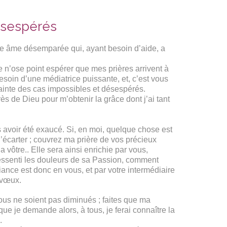
désespérés
une âme désemparée qui, ayant besoin d’aide, a
e n’ose point espérer que mes prières arrivent à
besoin d’une médiatrice puissante, et, c’est vous
sainte des cas impossibles et désespérés.
s de Dieu pour m’obtenir la grâce dont j’ai tant
 avoir été exaucé. Si, en moi, quelque chose est
’écarter ; couvrez ma prière de vos précieux
 vôtre.. Elle sera ainsi enrichie par vous,
 ressenti les douleurs de sa Passion, comment
fiance est donc en vous, et par votre intermédiaire
 vœux.
vous ne soient pas diminués ; faites que ma
e je demande alors, à tous, je ferai connaître la
.