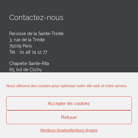
Contactez-nous
Paroisse de la Sainte-Trinité
3, rue de la Trinité
75009 Paris
Tél. : 01 48 74 12 77
Chapelle Sainte-Rita
65, bd de Clichy
75009 Paris
Tél. : 06 43 18 50 59
Nous utilisons des cookies pour optimiser notre site web et notre service.
E-mail :
contact'@'latriniteparis.com
Accepter les cookies
Refuser
En pratique
Mentions légales
Mentions légales