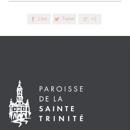
Like
Tweet
+1


