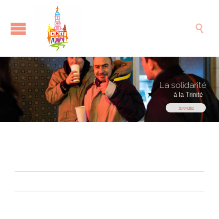

La solidarité
à la Trinité
Nos propositions