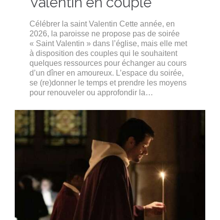
Valentin en couple
Célébrer la saint Valentin Cette année, en
2026, la paroisse ne propose pas de soirée
« Saint Valentin » dans l’église, mais elle met
à disposition des couples qui le souhaitent
quelques ressources pour échanger au cours
d’un dîner en amoureux. L’espace du soirée,
se (re)donner le temps et prendre les moyens
pour renouveler ou approfondir la…