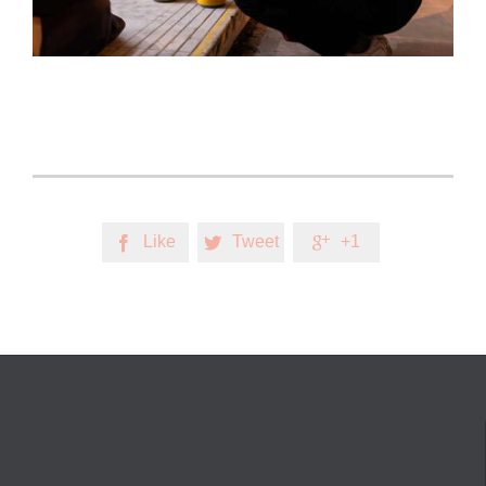
Like
Tweet
+1


