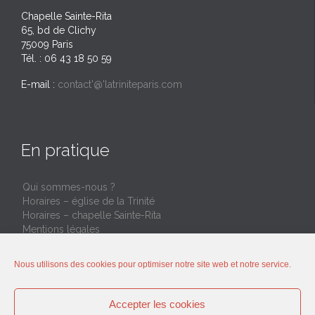
Chapelle Sainte-Rita
65, bd de Clichy
75009 Paris
Tél. : 06 43 18 50 59
E-mail :
contact'@'latriniteparis.com
En pratique
Qui sommes-nous ?
Horaires – église de la Trinité
Horaires – chapelle Sainte-Rita
Mentions légales
Restons connectés ensemble
Nous utilisons des cookies pour optimiser notre site web et notre service.
Rejoignez le groupe Whatsapp (seulement annonces
Accepter les cookies
hebdomadaires)