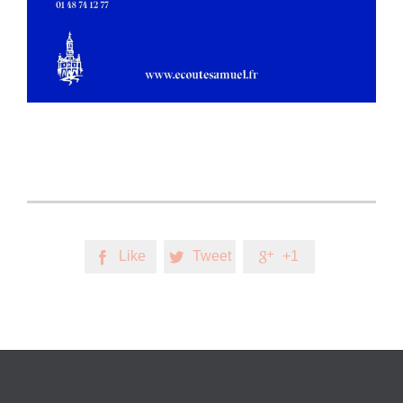
Like
Tweet
+1


