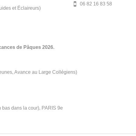
06 82 16 83 58

ides et Éclaireurs)
ances de Pâques 2026.
Jeunes, Avance au Large Collégiens)
n bas dans la cour), PARIS 9e