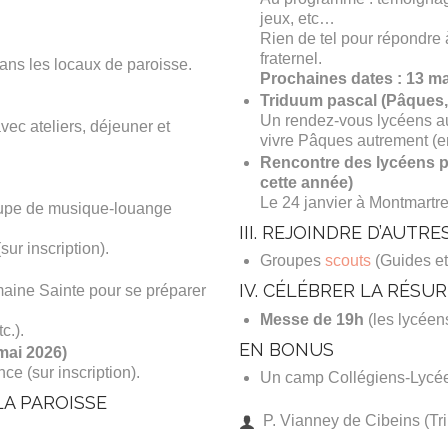
jeux, etc…
Rien de tel pour répondre 
fraternel.
dans les locaux de paroisse.
Prochaines dates : 13 mar
Triduum pascal (Pâques, 
Un rendez-vous lycéens au
ec ateliers, déjeuner et
vivre Pâques autrement (en
Rencontre des lycéens pa
cette année)
Le 24 janvier à Montmartre
oupe de musique-louange
III. REJOINDRE D’AUTR
ur inscription).
Groupes
scouts
(Guides et
IV. CÉLÉBRER LA RÉSU
aine Sainte pour se préparer
Messe de 19h
(les lycéens
c.).
EN BONUS
mai 2026)
e (sur inscription).
Un camp Collégiens-Lycée
LA PAROISSE
P. Vianney de Cibeins (Tr
