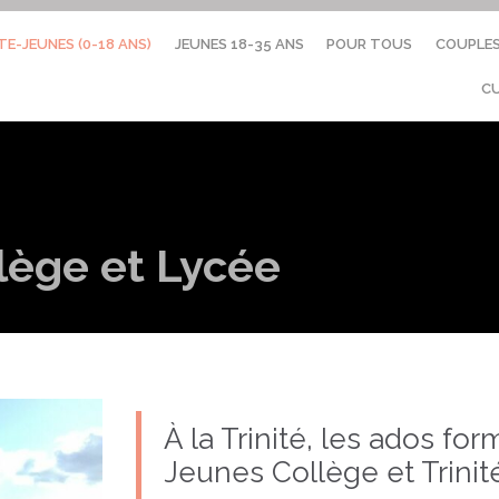
TE-JEUNES (0-18 ANS)
JEUNES 18-35 ANS
POUR TOUS
COUPLE
C
llège et Lycée
À la Trinité, les ados fo
Jeunes Collège et Trinit