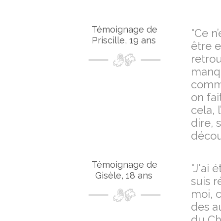
Témoignage de
"Ce n
Priscille, 19 ans
être 
retro
manqu
comme
on fai
cela, 
dire, 
découv
Témoignage de
"J'ai
Gisèle, 18 ans
suis r
moi, c
des au
du Ch