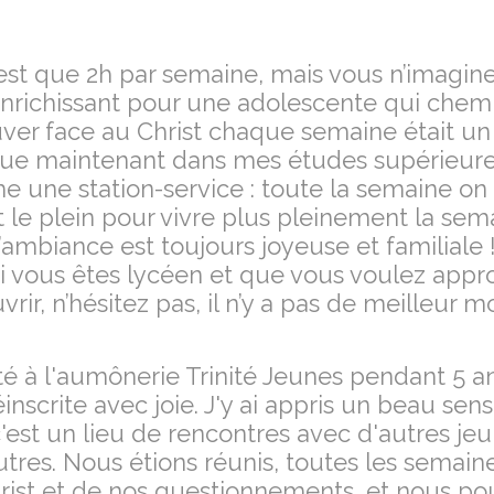
’est que 2h par semaine, mais vous n’imagi
enrichissant pour une adolescente qui chemin
uver face au Christ chaque semaine était un
e maintenant dans mes études supérieures.
 une station-service : toute la semaine on r
t le plein pour vivre plus pleinement la sem
l’ambiance est toujours joyeuse et familiale 
si vous êtes lycéen et que vous voulez appro
rir, n’hésitez pas, il n’y a pas de meilleur 
 été à l'aumônerie Trinité Jeunes pendant 5 
éinscrite avec joie. J'y ai appris un beau s
'est un lieu de rencontres avec d'autres jeu
tres. Nous étions réunis, toutes les semaine
rist et de nos questionnements, et nous p