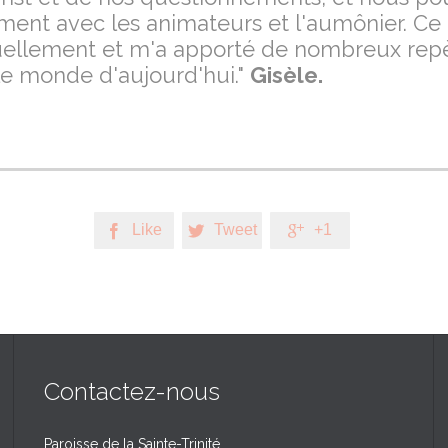
ement avec les animateurs et l'aumônier. Ce 
tuellement et m'a apporté de nombreux rep
le monde d'aujourd'hui."
Gisèle.
Like
Tweet
+1



Contactez-nous
Paroisse de la Sainte-Trinité