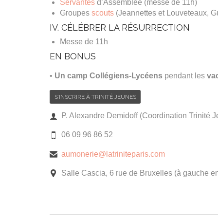
Servantes
d’Assemblée (messe de 11h)
Groupes
scouts
(Jeannettes et Louveteaux, Gu
IV. CÉLÉBRER LA RÉSURRECTION
Messe de 11h
EN BONUS
•
Un camp Collégiens-Lycéens
pendant les
vac
S’INSCRIRE À TRINITÉ JEUNES
P. Alexandre Demidoff (Coordination Trinité 

06 09 96 86 52

aumonerie@latriniteparis.com

Salle Cascia, 6 rue de Bruxelles (à gauche e
