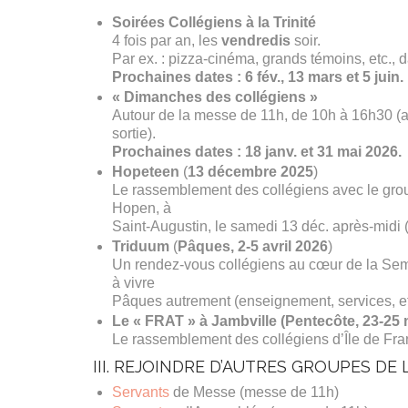
Soirées Collégiens à la Trinité
4 fois par an, les
vendredis
soir.
Par ex. : pizza-cinéma, grands témoins, etc., 
Prochaines dates : 6 fév., 13 mars et 5 juin.
« Dimanches des collégiens »
Autour de la messe de 11h, de 10h à 16h30 (av
sortie).
Prochaines dates : 18 janv. et 31 mai 2026.
Hopeteen
(
13 décembre 2025
)
Le rassemblement des collégiens avec le gr
Hopen, à
Saint-Augustin, le samedi 13 déc. après-midi (s
Triduum
(
Pâques, 2-5 avril 2026
)
Un rendez-vous collégiens au cœur de la Sem
à vivre
Pâques autrement (enseignement, services, et
Le « FRAT » à Jambville
(Pentecôte, 23-25 
Le rassemblement des collégiens d’Île de Franc
III. REJOINDRE D’AUTRES GROUPES DE 
Servants
de Messe (messe de 11h)