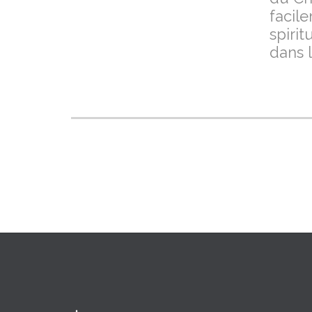
facil
spiri
dans 