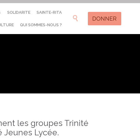
Skip
S
SOLIDARITE
SAINTE-RITA
to

DONNER
content
ULTURE
QUI SOMMES-NOUS ?
rment les groupes Trinité
é Jeunes Lycée.