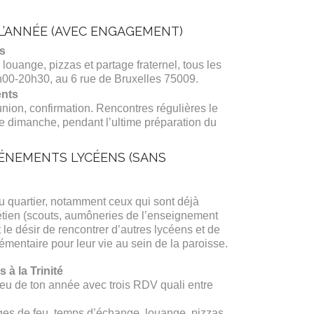
L’ANNÉE (AVEC ENGAGEMENT)
s
louange, pizzas et partage fraternel, tous les
h00-20h30, au 6 rue de Bruxelles 75009.
ents
on, confirmation. Rencontres régulières le
e dimanche, pendant l’ultime préparation du
ÉVÉNEMENTS LYCÉENS (SANS
u quartier, notamment ceux qui sont déjà
tien (scouts, aumôneries de l’enseignement
t le désir de rencontrer d’autres lycéens et de
émentaire pour leur vie au sein de la paroisse.
 à la Trinité
lieu de ton année avec trois RDV quali entre
s de feu, temps d’échange, louange, pizzas,