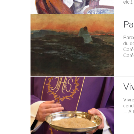
etc.)
Pa
Parc
du do
Carêm
Carê
Vi
Vivr
cend
:– À