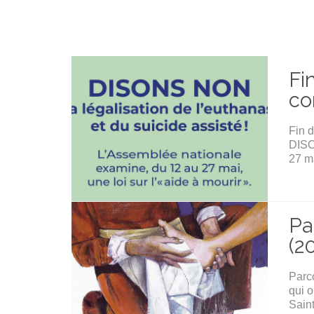
Fi
co
Fin d
DISO
27 ma
Pa
(2
Parco
qui o
Sain