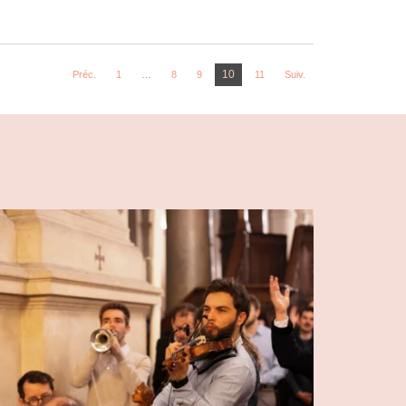
10
Préc.
1
…
8
9
11
Suiv.