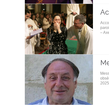
Ac
Acco
paro
– Ax
Me
Mess
obsèq
2025