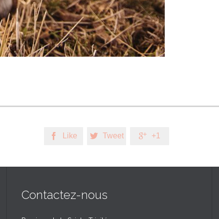
Like
Tweet
+1



Contactez-nous