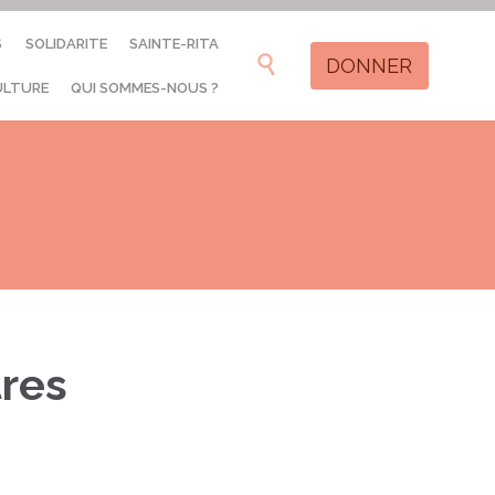
Skip
S
SOLIDARITE
SAINTE-RITA
to

DONNER
content
ULTURE
QUI SOMMES-NOUS ?
tres