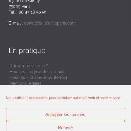
65, bd de Clichy
75009 Paris
Tél. : 06 43 18 50 59
E-mail :
contact'@'latriniteparis.com
En pratique
Qui sommes-nous ?
Horaires – église de la Trinité
Horaires – chapelle Sainte-Rita
Mentions légales
Restons connectés ensemble
Nous utilisons des cookies pour optimiser notre site web et notre service.
Rejoignez le groupe Whatsapp (seulement annonces
Accepter les cookies
hebdomadaires)
Refuser