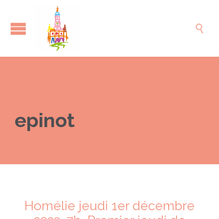

epinot
Homélie jeudi 1er décembre