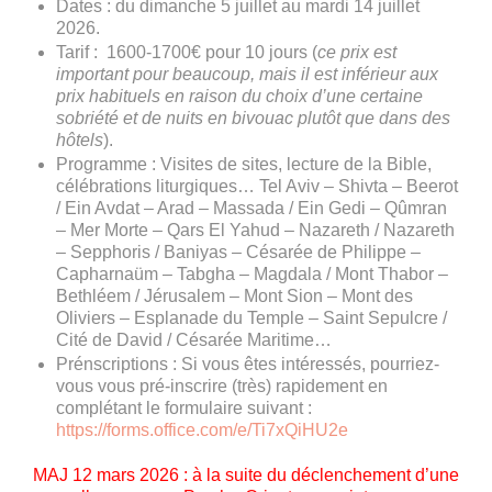
Dates : du dimanche 5 juillet au mardi 14 juillet
2026.
Tarif : 1600-1700€ pour 10 jours (
ce prix est
important pour beaucoup, mais il est inférieur aux
prix habituels en raison du choix d’une certaine
sobriété et de nuits en bivouac plutôt que dans des
hôtels
).
Programme : Visites de sites, lecture de la Bible,
célébrations liturgiques… Tel Aviv – Shivta – Beerot
/ Ein Avdat – Arad – Massada / Ein Gedi – Qûmran
– Mer Morte – Qars El Yahud – Nazareth / Nazareth
– Sepphoris / Baniyas – Césarée de Philippe –
Capharnaüm – Tabgha – Magdala / Mont Thabor –
Bethléem / Jérusalem – Mont Sion – Mont des
Oliviers – Esplanade du Temple – Saint Sepulcre /
Cité de David / Césarée Maritime…
Prénscriptions : Si vous êtes intéressés, pourriez-
vous vous pré-inscrire (très) rapidement en
complétant le formulaire suivant :
https://forms.office.com/e/Ti7xQiHU2e
MAJ 12 mars 2026 : à la suite du déclenchement d’une