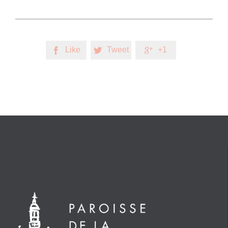
Like
Tweet
+1


