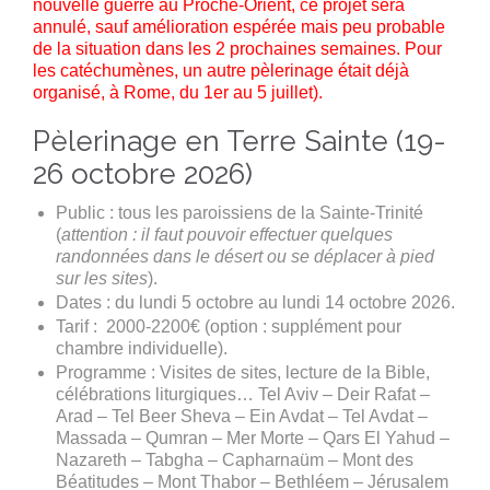
nouvelle guerre au Proche-Orient, ce projet sera
annulé, sauf amélioration espérée mais peu probable
de la situation dans les 2 prochaines semaines. Pour
les catéchumènes, un autre pèlerinage était déjà
organisé, à Rome, du 1er au 5 juillet).
Pèlerinage en Terre Sainte (19-
26 octobre 2026)
Public : tous les paroissiens de la Sainte-Trinité
(
attention : il faut pouvoir effectuer quelques
randonnées dans le désert ou se déplacer à pied
sur les sites
).
Dates : du lundi 5 octobre au lundi 14 octobre 2026.
Tarif : 2000-2200€ (option : supplément pour
chambre individuelle).
Programme : Visites de sites, lecture de la Bible,
célébrations liturgiques… Tel Aviv – Deir Rafat –
Arad – Tel Beer Sheva – Ein Avdat – Tel Avdat –
Massada – Qumran – Mer Morte – Qars El Yahud –
Nazareth – Tabgha – Capharnaüm – Mont des
Béatitudes – Mont Thabor – Bethléem – Jérusalem