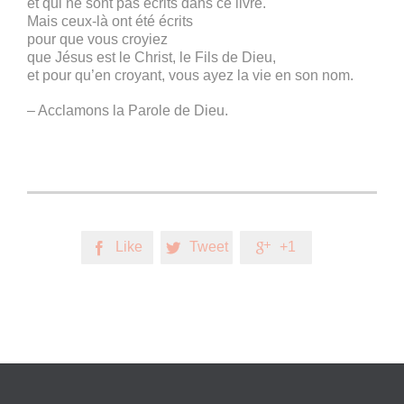
et qui ne sont pas écrits dans ce livre.
Mais ceux-là ont été écrits
pour que vous croyiez
que Jésus est le Christ, le Fils de Dieu,
et pour qu’en croyant, vous ayez la vie en son nom.
– Acclamons la Parole de Dieu.
Like
Tweet
+1


