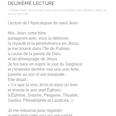
DEUXIÈME LECTURE
« J’étais mort, et me voilà vivant pour les siècles des siècles » (Ap 1, 9-
11a.12-13.17-19)
Lecture de l’Apocalypse de saint Jean
Moi, Jean, votre frère,
partageant avec vous la détresse,
la royauté et la persévérance en Jésus,
je me trouvai dans l’île de Patmos
à cause de la parole de Dieu
et du témoignage de Jésus.
Je fus saisi en esprit, le jour du Seigneur,
et j’entendis derrière moi une voix forte,
pareille au son d’une trompette.
Elle disait :
« Ce que tu vois, écris-le dans un livre
et envoie-le aux sept Églises :
à Éphèse, Smyrne, Pergame, Thyatire,
Sardes, Philadelphie et Laodicée. »
Je me retournai pour regarder
quelle était cette voix qui me parlait.