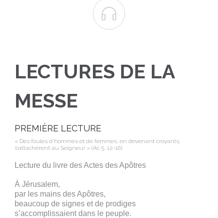

LECTURES DE LA
MESSE
PREMIÈRE LECTURE
« Des foules d’hommes et de femmes, en devenant croyants,
s’attachèrent au Seigneur » (Ac 5, 12-16)
Lecture du livre des Actes des Apôtres
À Jérusalem,
par les mains des Apôtres,
beaucoup de signes et de prodiges
s’accomplissaient dans le peuple.